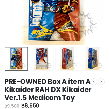
PRE-OWNED Box A item A
Kikaider RAH DX Kikaider
Ver.1.5 Medicom Toy
฿
8,550
฿
9,500