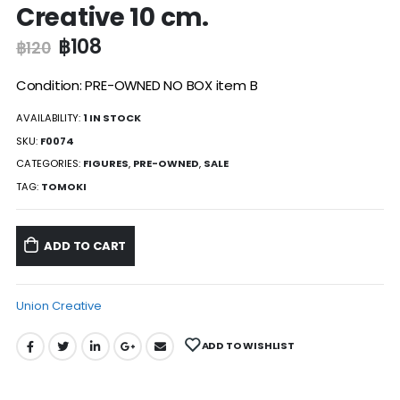
Creative 10 cm.
฿
108
฿
120
Condition: PRE-OWNED NO BOX item B
AVAILABILITY:
1 IN STOCK
SKU:
F0074
CATEGORIES:
FIGURES
,
PRE-OWNED
,
SALE
TAG:
TOMOKI
ADD TO CART
Union Creative
ADD TO WISHLIST